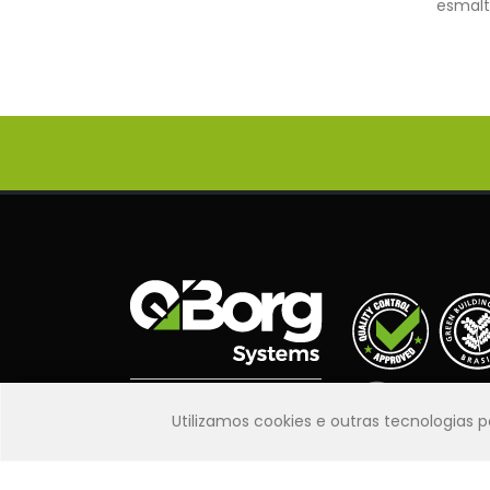
esmalt
PERFORMANCE
COLAGENS RÁPIDAS
CURA DE CONCRETO
DESMOLDAR FÔRMAS DE MADEIRA E
PLÁSTICAS
DESMOLDAR FÔRMAS DE METAL
ESQUADRIAS
FACHADAS
FIXAÇÃO DE PORTAS, DUTOS E
CALEFAÇÃO
IMPERMEABILIZAR ARGAMASSAS
IMPERMEABILIZAR BALDRAME
IMPERMEABILIZAR BANHEIROS E
ÁREAS FRIAS
IMPERMEABILIZAR FACHADAS
Utilizamos cookies e outras tecnologias
IMPERMEABILIZAR LAJES
IMPERMEABILIZAR MUROS