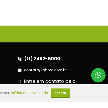
(11) 2482-5000
contato@qborg.com.br
Entre em contato pelo
Whatsapp e seja
 nossa
Política de Privacidade
direcionado para uma
Distribuidora Qborg.