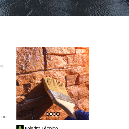
e,
a na
Boletim Técnico