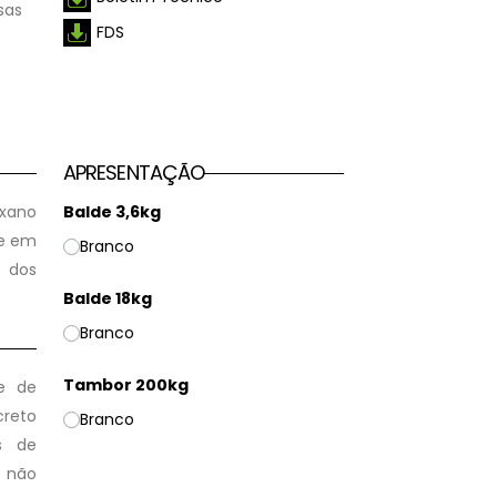
sas
FDS
APRESENTAÇÃO
oxano
Balde 3,6kg
de em
Branco
a dos
Balde 18kg
Branco
Tambor 200kg
e de
creto
Branco
s de
s não