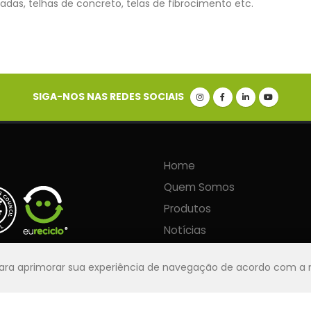
adas, telhas de concreto, telas de fibrocimento etc.
SIGA-NOS NAS REDES SOCIAIS
Home
Quem Somos
Produtos
Notícias
Seja um Distribuidor
 para aprimorar sua experiência de navegação de acordo com a
Política de Privacidade
Contato