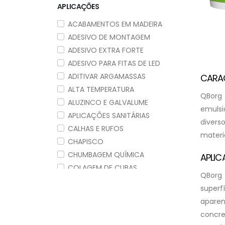
APLICAÇÕES
ACABAMENTOS EM MADEIRA
ADESIVO DE MONTAGEM
ADESIVO EXTRA FORTE
ADESIVO PARA FITAS DE LED
ADITIVAR ARGAMASSAS
CARA
ALTA TEMPERATURA
QBorg 
ALUZINCO E GALVALUME
emulsi
APLICAÇÕES SANITÁRIAS
divers
CALHAS E RUFOS
materia
CHAPISCO
CHUMBAGEM QUÍMICA
APLI
COLAGEM DE CUBAS
QBorg
COLAGEM DE VIDROS
superf
AUTOMOTIVOS
apare
COLAGEM ESTRUTURAL
concre
COLAGEM RÁPIDA ALTA