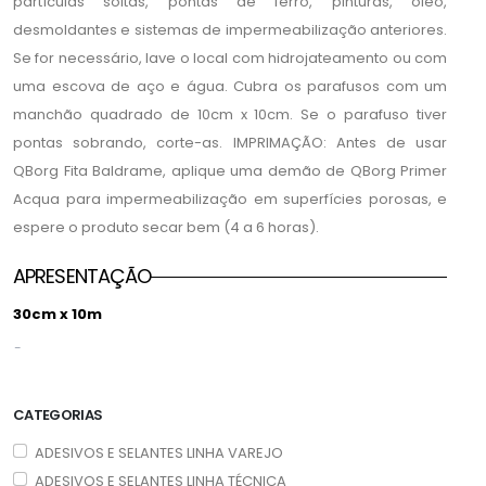
partículas soltas, pontas de ferro, pinturas, óleo,
desmoldantes e sistemas de impermeabilização anteriores.
Se for necessário, lave o local com hidrojateamento ou com
uma escova de aço e água. Cubra os parafusos com um
manchão quadrado de 10cm x 10cm. Se o parafuso tiver
pontas sobrando, corte-as. IMPRIMAÇÃO: Antes de usar
QBorg Fita Baldrame, aplique uma demão de QBorg Primer
Acqua para impermeabilização em superfícies porosas, e
espere o produto secar bem (4 a 6 horas).
APRESENTAÇÃO
30cm x 10m
-
CATEGORIAS
ADESIVOS E SELANTES LINHA VAREJO
ADESIVOS E SELANTES LINHA TÉCNICA